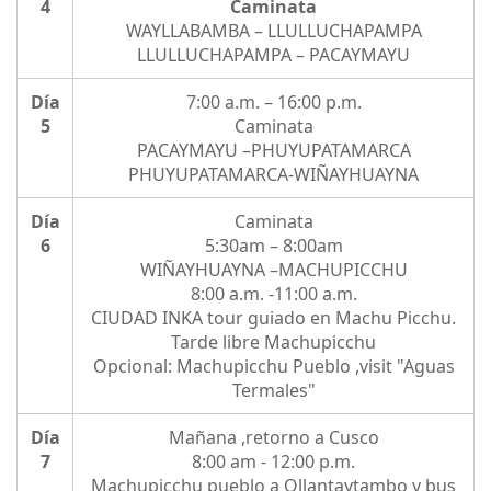
4
Caminata
WAYLLABAMBA – LLULLUCHAPAMPA
LLULLUCHAPAMPA – PACAYMAYU
Día
7:00 a.m. – 16:00 p.m.
5
Caminata
PACAYMAYU –PHUYUPATAMARCA
PHUYUPATAMARCA-WIÑAYHUAYNA
Día
Caminata
6
5:30am – 8:00am
WIÑAYHUAYNA –MACHUPICCHU
8:00 a.m. -11:00 a.m.
CIUDAD INKA tour guiado en Machu Picchu.
Tarde libre Machupicchu
Opcional: Machupicchu Pueblo ,visit "Aguas
Termales"
Día
Mañana ,retorno a Cusco
7
8:00 am - 12:00 p.m.
Machupicchu pueblo a Ollantaytambo y bus