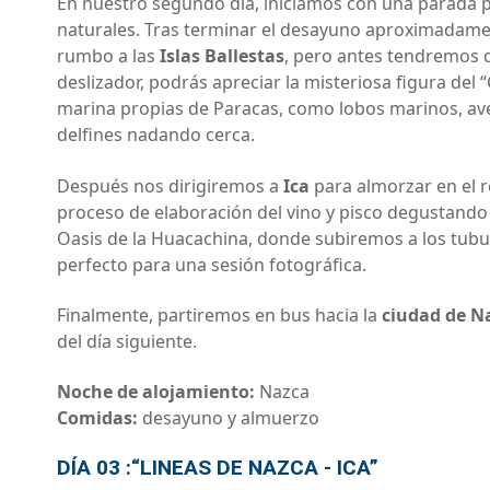
En nuestro segundo día, iniciamos con una parada p
naturales. Tras terminar el desayuno aproximadament
rumbo a las
Islas Ballestas
, pero antes tendremos q
deslizador, podrás apreciar la misteriosa figura del 
marina propias de Paracas, como lobos marinos, ave
delfines nadando cerca.
Después nos dirigiremos a
Ica
para almorzar en el r
proceso de elaboración del vino y pisco degustando d
Oasis de la Huacachina, donde subiremos a los tubul
perfecto para una sesión fotográfica.
Finalmente, partiremos en bus hacia la
ciudad de N
del día siguiente.
Noche de alojamiento:
Nazca
Comidas:
desayuno y almuerzo
DÍA 03 :“LINEAS DE NAZCA - ICA”