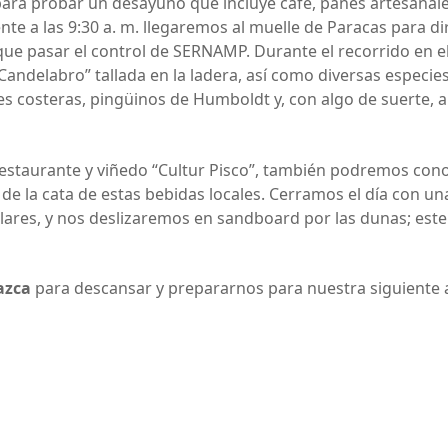
ara probar un desayuno que incluye café, panes artesanale
e a las 9:30 a. m. llegaremos al muelle de Paracas para di
ue pasar el control de SERNAMP. Durante el recorrido en e
“Candelabro” tallada en la ladera, así como diversas especie
s costeras, pingüinos de Humboldt y, con algo de suerte, 
estaurante y viñedo “Cultur Pisco”, también podremos cono
e la cata de estas bebidas locales. Cerramos el día con una 
ares, y nos deslizaremos en sandboard por las dunas; este
azca
para descansar y prepararnos para nuestra siguiente 