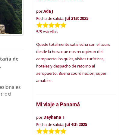
por
Ada J
Fecha de salida:
Jul 31st 2025
5
/
5
estrellas
Quede totalmente satisfecha con el tours
desde la hora que nos recogieron del
taña de
aeropuerto los guías, visitas turísticas,
.
hoteles y despacho de retorno al
aeropuerto. Buena coordinación, super
amables
fesionales
tros!
Mi viaje a Panamá
por
Dayhana T
Fecha de salida:
Jul 4th 2025