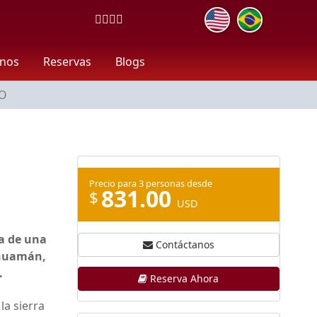
anos
Reservas
Blogs
CO
Precio para 3 personas desde
831.00
$
USD
ta de una
Contáctanos
yhuamán,
.
Reserva Ahora
la sierra