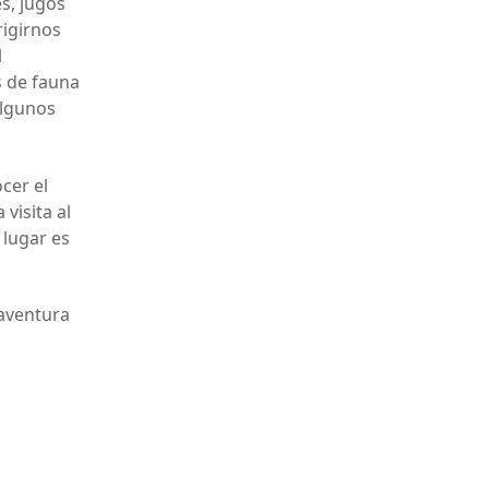
s, jugos
rigirnos
l
s de fauna
algunos
cer el
visita al
 lugar es
aventura