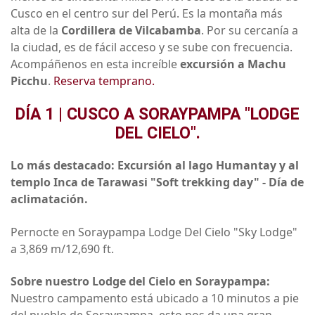
Cusco en el centro sur del Perú. Es la montaña más
alta de la
Cordillera de Vilcabamba
. Por su cercanía a
la ciudad, es de fácil acceso y se sube con frecuencia.
Acompáñenos en esta increíble
excursión a Machu
Picchu
.
Reserva temprano.
DÍA 1 | CUSCO A SORAYPAMPA "LODGE
DEL CIELO".
Lo más destacado: Excursión al lago Humantay y al
templo Inca de Tarawasi "Soft trekking day" - Día de
aclimatación.
Pernocte en Soraypampa Lodge Del Cielo "Sky Lodge"
a 3,869 m/12,690 ft.
Sobre nuestro Lodge del Cielo en Soraypampa:
Nuestro campamento está ubicado a 10 minutos a pie
del pueblo de Soraypampa, esto nos da una gran