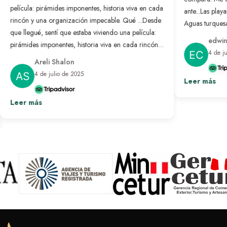
película: pirámides imponentes, historia viva en cada
ante...
Las playa
rincón y una organización impecable. Qué ...
Desde
Aguas turquesa
que llegué, sentí que estaba viviendo una película:
no se compar
edwin
pirámides imponentes, historia viva en cada rincón y
nunca antes. L
4 de j
una organización impecable. Qué bonito es sentir
resuelto: solo
Areli Shalon
que alguien pensó en cada detalle para que todo
desconectar d
4 de julio de 2025
salga perfecto. Fue un viaje transformador que
Leer más
paraíso hecho 
repetiría sin pensarlo.
Ver más
Leer más