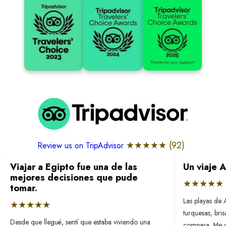
★★★★★ (
92
)
Review us on TripAdvisor
Viajar a Egipto fue una de las
Un viaje 
mejores decisiones que pude
★★★★★
tomar.
Las playas de 
★★★★★
turquesas, bri
Desde que llegué, sentí que estaba viviendo una
compara. Me 